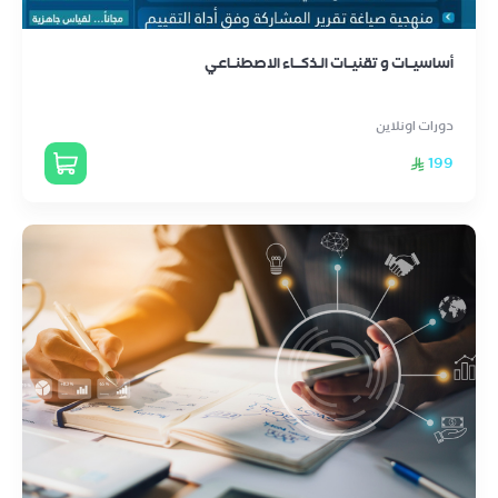
أساسيــات و تقنيــات الـذكـــاء الاصطنــاعـي
دورات اونلاين
199