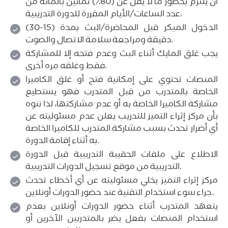
أن يلتزم بحضور ما لا يقل عن (80٪) ثمانين بالمائة من
عدد الساعات/الأيام المقررة للدورة التدريبية.
الدخول المبكر قبل المحاضرة/البث بمدة (15-30)
دقيقة ومراجعة سلامة الاتصال والصوت.
يجب غلق المايك أثناء البث وعدم فتحه إلا للمشاركة
فقط وغلقه مره أخرى.
المنصات تحتوي على إمكانية فتح أو غلق الكاميرا
الخاصة بالمتدرب من قبل المتدرب فهو يستطيع
مشاركة الكاميرا الخاصة به أو عدم مشاركتها، لذا ننوه
بأن مركز إثراء التميز للتدريب يعلن عدم مسئوليته عن
أي أضرار تحدث بسبب مشاركة المتدرب للكاميرا الخاصة
به أثناء إقامة الدورة.
الاطلاع على ملفات الحقيبة التدريبية قبل الدورة
التدريبية من موقع تسجيل الدورات التدريبية.
مركز إثراء التميز يخلي مسئوليته عن أي أخطاء تحدث
جراء سوء استخدام التقنية عند حضور الدورات أونلاين.
يتعهد المتدرب أثناء حضور الدورات أونلاين بعدم
استخدام المنصات بفعل يضر بالمتدربين الآخرين أو