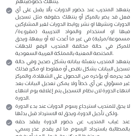
ينتهك خصوصيتهم.
يتعهد المتدرب عند حضور الدورات بألا يقبل على أي
فعل قد يضر بالمركز أو ينتهك حقوقه مثل تسجيل
الدورات ونشرها او نشر روابط الدورات لغير المشاركين
فيها او استخدام والمواد التدريبية (مقروءة/
مسموعة/مرئية) في غير ما أعدت له أو بيعها، ويحق
للمركز في حالة مخالفة المتدرب الرفع للجهات
المختصة المعنية بالمملكة العربية السعودية.
يتعهد المتدرب بتعبئة بياناته بشكل صحيح وفي حالة
تسجيل البيانات بشكل ناقص أو مغلوط او مكرر فذلك
قد يحرمه أو يؤخره من الحصول على الشهادة، والمركز
غير مسؤول عن أي خطأ ولا يمكن تعديل البيانات بعد
انتهاء الدورة لان نظام التسجيل يتم إغلاقه يوم انتهاء
الدورة.
لا يحق للمتدرب استرجاع رسوم الدورات عند بدء الدورة
ولكن تأجيل الدورة، ويحق له الاسترداد قبل بدئها.
عند غياب المتدرب عن حضور الدورة يفقد حقه
بالمطالبة باسترداد الرسوم ما لم يقدم عذر رسمي،
ويحتفظ المركز بحق قبول العذر أو رفضه.