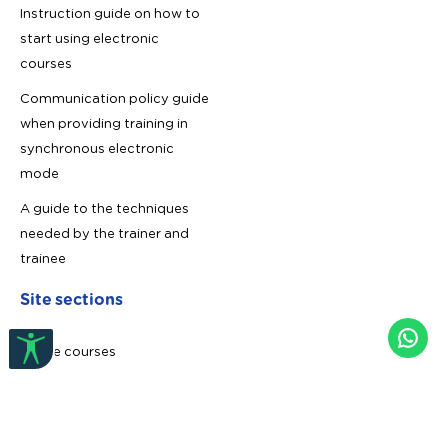
Instruction guide on how to
start using electronic
courses
Communication policy guide
when providing training in
synchronous electronic
mode
A guide to the techniques
needed by the trainer and
trainee
Site sections
Online courses
© 2026
مركز إثراء التميز للتدريب
All rights reserved to